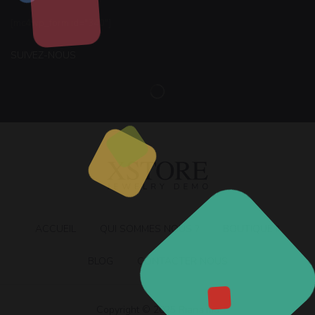
[mc4wp_form id="340"]
SUIVEZ-NOUS
ACCUEIL
QUI SOMMES NOUS ?
BOUTIQUE
BLOG
CONTACTER NOUS
Copyright © 2025
Riana.ma