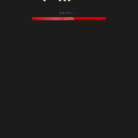
g
.
n
.
i
.
d
a
o
L
100%